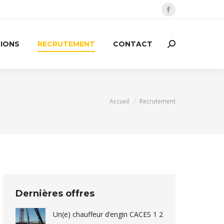
Facebook
page
opens
TIONS
RECRUTEMENT
CONTACT
Recherche
in
:
new
window
Vous êtes ici :
Accueil
Recrutement
Dernières offres
Un(e) chauffeur d’engin CACES 1 2