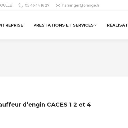
 SOULLE
05 46 44 16 27
harranger@orange.fr
ENTREPRISE
PRESTATIONS ET SERVICES
RÉALISA
auffeur d’engin CACES 1 2 et 4